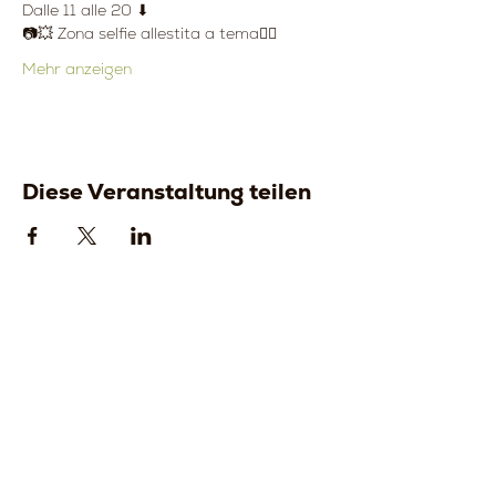
Dalle 11 alle 20 ⬇
📷💥 Zona selfie allestita a tema🧛‍♀️
Mehr anzeigen
Diese Veranstaltung teilen
Strada della
Strada della
Romagna, 8 -
Romagna, 8 -