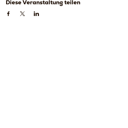
Diese Veranstaltung teilen
Strada della
Strada della
Romagna, 8 -
Romagna, 8 -
61121 Pesaro
61121 Pesaro
PU, Marken -
PU, Marken -
Italien
Italien
CF
CF
LVEDVD84L17
LVEDVD84L17G