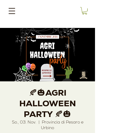
🍂🎃AGRI
HALLOWEEN
PARTY 🍂🎃
So., 03. Nov.
  |  
Provincia di Pesaro e
Urbino