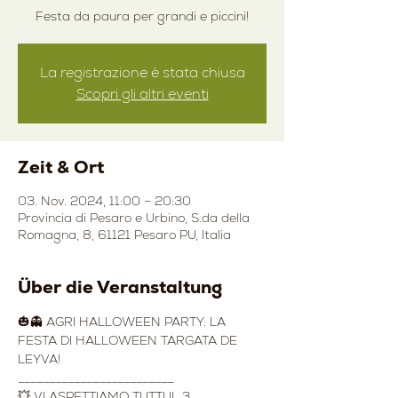
Festa da paura per grandi e piccini!
La registrazione è stata chiusa
Scopri gli altri eventi
Zeit & Ort
03. Nov. 2024, 11:00 – 20:30
Provincia di Pesaro e Urbino, S.da della
Romagna, 8, 61121 Pesaro PU, Italia
Über die Veranstaltung
🎃👻 AGRI HALLOWEEN PARTY: LA 
FESTA DI HALLOWEEN TARGATA DE 
LEYVA!
_________________________
💥 VI ASPETTIAMO TUTTI IL 3 