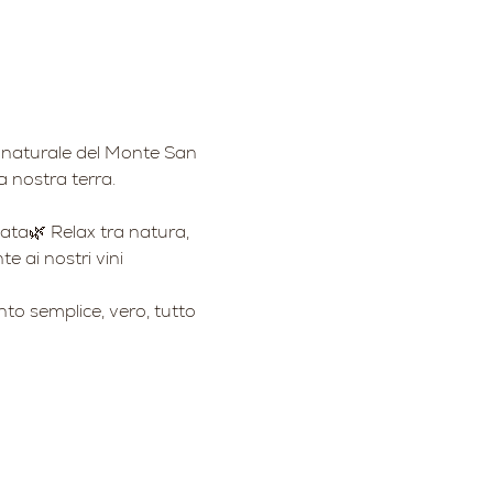
co naturale del Monte San 
a nostra terra.
nata🌿 Relax tra natura, 
e ai nostri vini
to semplice, vero, tutto 