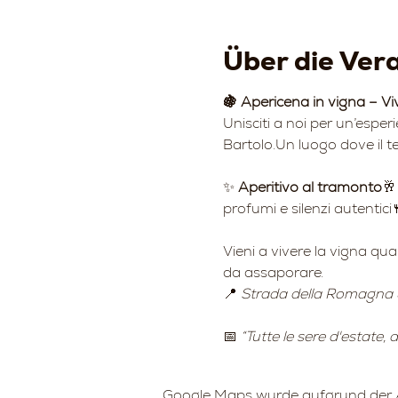
Über die Ver
🍇 Apericena in vigna – Vi
Unisciti a noi per un’esper
Bartolo.Un luogo dove il te
✨ 
Aperitivo al tramonto
🥂
profumi e silenzi autentici
Vieni a vivere la vigna qu
da assaporare.
📍 
Strada della Romagna 
📅 
“Tutte le sere d'estate,
Google Maps wurde aufgrund der An