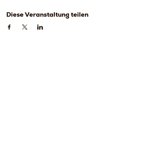
Diese Veranstaltung teilen
Strada della
Strada della
Romagna, 8 -
Romagna, 8 -
61121 Pesaro
61121 Pesaro
PU, Marken -
PU, Marken -
Italien
Italien
CF
CF