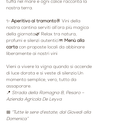
tuffa nel mare e ogni calice racconta la 
nostra terra.
✨ 
Aperitivo al tramonto
🥂 Vini della 
nostra cantina serviti all’ora più magica 
della giornata🌿 Relax tra natura, 
profumi e silenzi autentici🍴 
Menù alla 
carta
 con proposte locali da abbinare 
liberamente ai nostri vini
Vieni a vivere la vigna quando si accende 
di luce dorata e si veste di silenzio.Un 
momento semplice, vero, tutto da 
assaporare.
📍 
Strada della Romagna 8, Pesaro – 
Azienda Agricola De Leyva
📅 
“Tutte le sere d'estate, dal Giovedi alla 
Domenica”