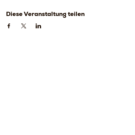
Diese Veranstaltung teilen
Strada della
Strada della
Romagna, 8 -
Romagna, 8 -
61121 Pesaro
61121 Pesaro
PU, Marken -
PU, Marken -
Italien
Italien
CF
CF