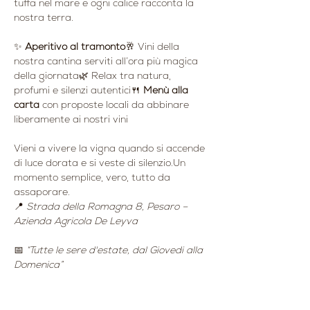
tuffa nel mare e ogni calice racconta la 
nostra terra.
✨ 
Aperitivo al tramonto
🥂 Vini della 
nostra cantina serviti all’ora più magica 
della giornata🌿 Relax tra natura, 
profumi e silenzi autentici🍴 
Menù alla 
carta
 con proposte locali da abbinare 
liberamente ai nostri vini
Vieni a vivere la vigna quando si accende 
di luce dorata e si veste di silenzio.Un 
momento semplice, vero, tutto da 
assaporare.
📍 
Strada della Romagna 8, Pesaro – 
Azienda Agricola De Leyva
📅 
“Tutte le sere d'estate, dal Giovedi alla 
Domenica”