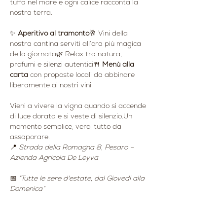
tuffa nel mare e ogni calice racconta la 
nostra terra.
✨ 
Aperitivo al tramonto
🥂 Vini della 
nostra cantina serviti all’ora più magica 
della giornata🌿 Relax tra natura, 
profumi e silenzi autentici🍴 
Menù alla 
carta
 con proposte locali da abbinare 
liberamente ai nostri vini
Vieni a vivere la vigna quando si accende 
di luce dorata e si veste di silenzio.Un 
momento semplice, vero, tutto da 
assaporare.
📍 
Strada della Romagna 8, Pesaro – 
Azienda Agricola De Leyva
📅 
“Tutte le sere d'estate, dal Giovedi alla 
Domenica”