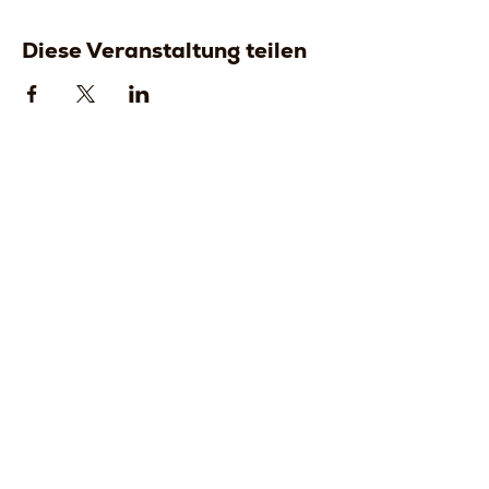
Diese Veranstaltung teilen
Strada della
Strada della
Romagna, 8 -
Romagna, 8 -
61121 Pesaro
61121 Pesaro
PU, Marken -
PU, Marken -
Italien
Italien
CF
CF