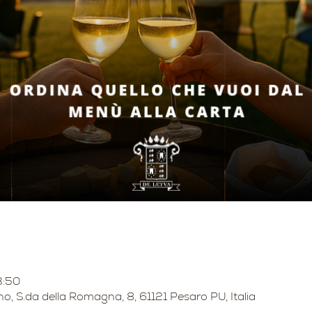
3:50
no, S.da della Romagna, 8, 61121 Pesaro PU, Italia