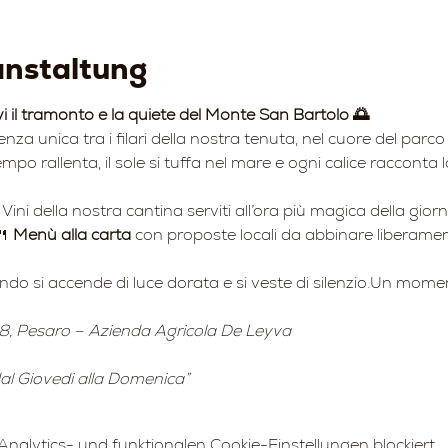
anstaltung
vi il tramonto e la quiete del Monte San Bartolo 🌅
ienza unica tra i filari della nostra tenuta, nel cuore del par
mpo rallenta, il sole si tuffa nel mare e ogni calice racconta l
 Vini della nostra cantina serviti all’ora più magica della gior
 
Menù alla carta
 con proposte locali da abbinare liberament
ando si accende di luce dorata e si veste di silenzio.Un momen
8, Pesaro – Azienda Agricola De Leyva
 dal Giovedi alla Domenica”
alytics- und funktionalen Cookie-Einstellungen blockiert.