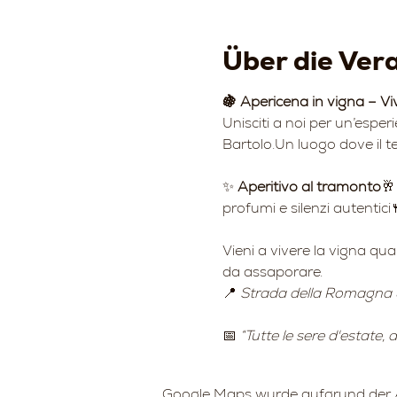
Über die Ver
🍇 Apericena in vigna – Vi
Unisciti a noi per un’esper
Bartolo.Un luogo dove il te
✨ 
Aperitivo al tramonto
🥂
profumi e silenzi autentici
Vieni a vivere la vigna qu
da assaporare.
📍 
Strada della Romagna 
📅 
“Tutte le sere d'estate,
Google Maps wurde aufgrund der An