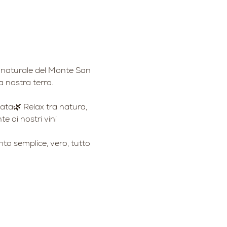
co naturale del Monte San 
a nostra terra.
nata🌿 Relax tra natura, 
e ai nostri vini
to semplice, vero, tutto 