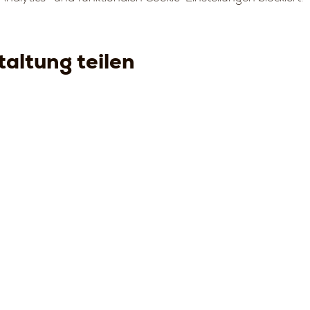
altung teilen
Strada della
Strada
Strada della
Str
Romagna, 8 -
della
Romagna, 8 -
Rom
a
61121 Pesaro
Romagn
61121 Pesaro
61121