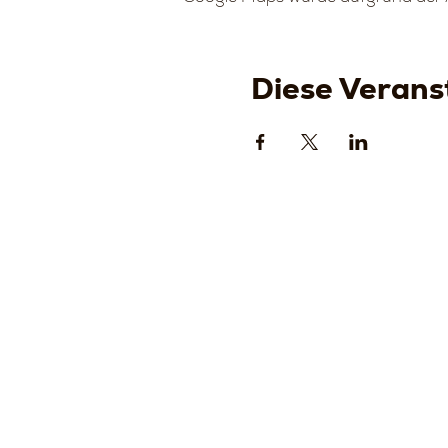
Diese Veranst
Strada
della
Romagn