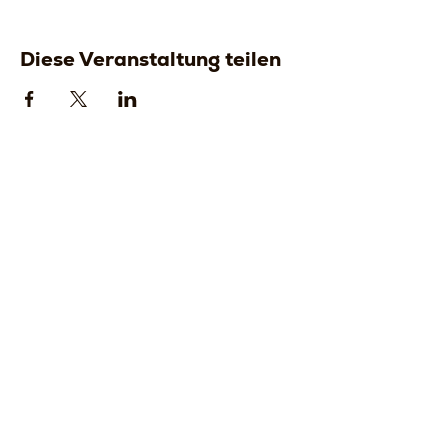
Diese Veranstaltung teilen
Strada della
Strada della
Romagna, 8 -
Romagna, 8 -
61121 Pesaro
61121 Pesaro
PU, Marken -
PU, Marken -
Italien
Italien
CF
CF