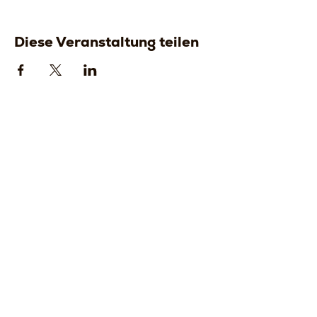
Diese Veranstaltung teilen
Strada della
Strada della
Romagna, 8 -
Romagna, 8 -
61121 Pesaro
61121 Pesaro
PU, Marken -
PU, Marken -
Italien
Italien
CF
CF