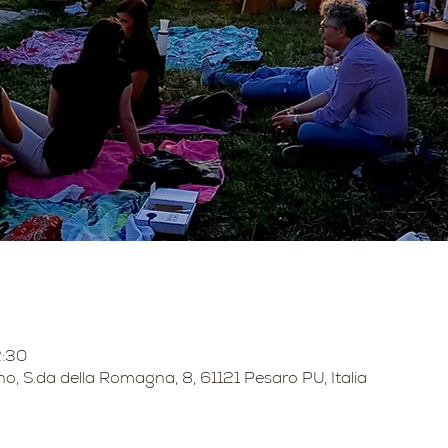
2:30
no, S.da della Romagna, 8, 61121 Pesaro PU, Italia