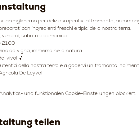
anstaltung
vi accoglieremo per deliziosi aperitivi al tramonto, accompagn
 preparati con ingredienti freschi e tipici della nostra terra.
ì, venerdì, sabato e domenica
e 21:00
lendida vigna, immersa nella natura
al vivo! 🎵
autentici della nostra terra e a godervi un tramonto indimenti
Agricola De Leyva!
alytics- und funktionalen Cookie-Einstellungen blockiert.
altung teilen