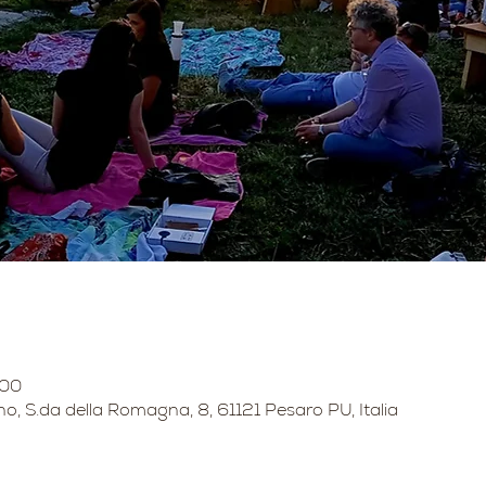
:00
no, S.da della Romagna, 8, 61121 Pesaro PU, Italia