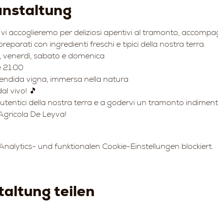
anstaltung
vi accoglieremo per deliziosi aperitivi al tramonto, accompagn
 preparati con ingredienti freschi e tipici della nostra terra.
ì, venerdì, sabato e domenica
e 21:00
lendida vigna, immersa nella natura
al vivo! 🎵
autentici della nostra terra e a godervi un tramonto indimenti
Agricola De Leyva!
alytics- und funktionalen Cookie-Einstellungen blockiert.
altung teilen