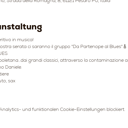
no, Strada della Romagna, 8, 61121 Pesaro PU, Italia
anstaltung
tivo in musica!
stra serata ci saranno il gruppo "Da Partenope al Blues"🎸
UES 
poletana…dai grandi classici, attraverso la contaminazione 
no Daniele.
iere 
uto, sax
alytics- und funktionalen Cookie-Einstellungen blockiert.