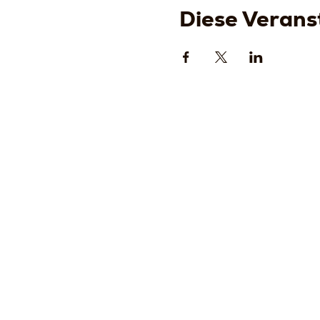
Diese Veranst
Strada
della
Romagn
, 8 -
61121