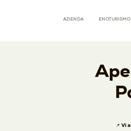
AZIENDA
ENOTURISMO
Aper
P
📌 𝗩𝗶 