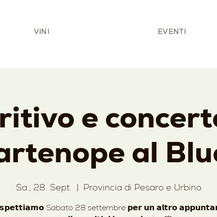
VINI
EVENTI
itivo e concer
artenope al Blu
Sa., 28. Sept.
  |  
Provincia di Pesaro e Urbino
𝘀𝗽𝗲𝘁𝘁𝗶𝗮𝗺𝗼 Sabato 28 settembre 𝗽𝗲𝗿 𝘂𝗻 𝗮𝗹𝘁𝗿𝗼 𝗮𝗽𝗽𝘂𝗻𝘁𝗮