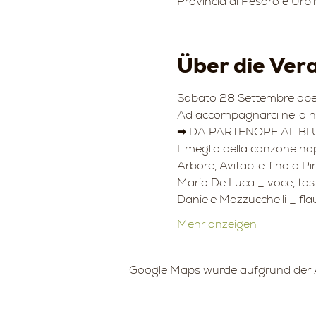
Provincia di Pesaro e Urbi
Über die Ver
Sabato 28 Settembre aperi
Ad accompagnarci nella no
➡ DA PARTENOPE AL BL
Il meglio della canzone na
Arbore, Avitabile…fino a Pi
Mario De Luca _ voce, tast
Daniele Mazzucchelli _ fla
Mehr anzeigen
Google Maps wurde aufgrund der An