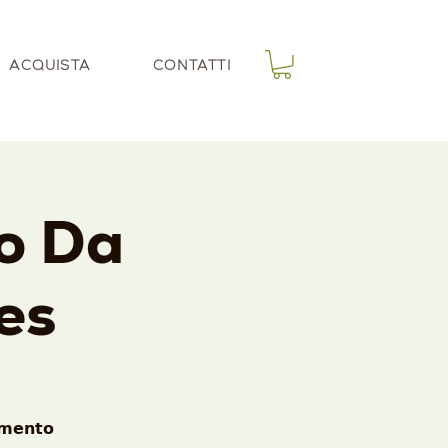
ACQUISTA
CONTATTI
to Da
es
𝗺𝗲𝗻𝘁𝗼