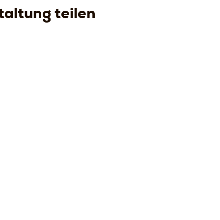
altung teilen
Strada della
Strada
Strada della
Str
Romagna, 8 -
della
Romagna, 8 -
Rom
a
61121 Pesaro
Romagn
61121 Pesaro
61121
PU, Marken -
a, 8 -
PU, Marken -
Mark
Italien
61121
Italien