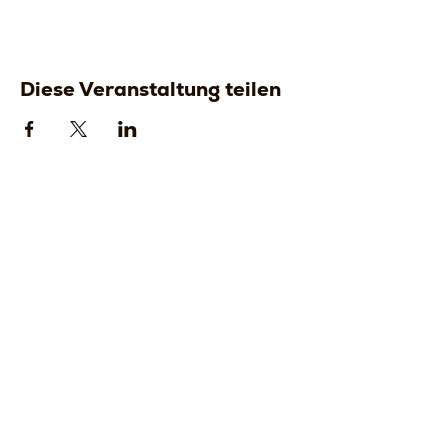
Diese Veranstaltung teilen
Strada della
Strada della
Romagna, 8 -
Romagna, 8 -
61121 Pesaro
61121 Pesaro
PU, Marken -
PU, Marken -
Italien
Italien