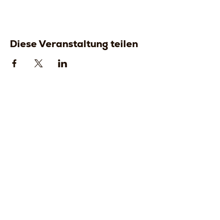
Diese Veranstaltung teilen
Strada della
Strada della
Romagna, 8 -
Romagna, 8 -
61121 Pesaro
61121 Pesaro
PU, Marken -
PU, Marken -
Italien
Italien