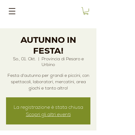
AUTUNNO IN
FESTA!
So., 01. Okt.
  |  
Provincia di Pesaro e
Urbino
Festa d'autunno per grandi e piccini, con
spettacoli, laboratori, mercatini, area
giochi e tanto altro!
La registrazione è stata chiusa
Scopri gli altri eventi