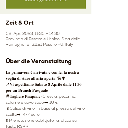
Zeit & Ort
08. Apr. 2023, 11:30 – 14:30
Provincia di Pesaro e Urbino, S.da della
Romagna, 8, 61121 Pesaro PU, Italy
Über die Veranstaltung
𝐋𝐚 𝐩𝐫𝐢𝐦𝐚𝐯𝐞𝐫𝐚 𝐞̀ 𝐚𝐫𝐫𝐢𝐯𝐚𝐭𝐚 𝐞 𝐜𝐨𝐧 𝐥𝐞𝐢 𝐥𝐚 𝐧𝐨𝐬𝐭𝐫𝐚 
𝐯𝐨𝐠𝐥𝐢𝐚 𝐝𝐢 𝐬𝐭𝐚𝐫𝐞 𝐚𝐥𝐥'𝐚𝐫𝐢𝐚 𝐚𝐩𝐞𝐫𝐭𝐚! 🌺🌳
📌𝐕𝐢 𝐚𝐬𝐩𝐞𝐭𝐭𝐢𝐚𝐦𝐨 𝐒𝐚𝐛𝐚𝐭𝐨 𝟖 𝐀𝐩𝐫𝐢𝐥𝐞 𝐝𝐚𝐥𝐥𝐞 𝟏𝟏.𝟑𝟎 
𝐩𝐞𝐫 𝐮𝐧 𝐁𝐫𝐮𝐧𝐜𝐡 𝐏𝐚𝐬𝐪𝐮𝐚𝐥𝐞
🐣𝐓𝐚𝐠𝐥𝐢𝐞𝐫𝐞 𝐏𝐚𝐬𝐪𝐮𝐚𝐥𝐞 (Crescia, pecorino, 
salame e uovo sodo)➡️ 10 €
🍷Calice di vino: in base al prezzo del vino 
scelto➡️  4-7 euro
‼️ Prenotazione obbligatoria, clicca sul 
tasto RSVP