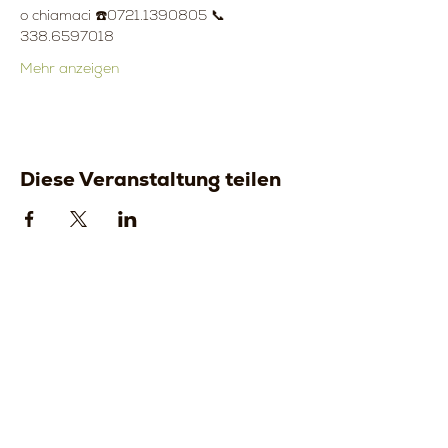
o chiamaci ☎️0721.1390805 📞
338.6597018
Mehr anzeigen
Diese Veranstaltung teilen
Strada della
Strada della
Romagna, 8 -
Romagna, 8 -