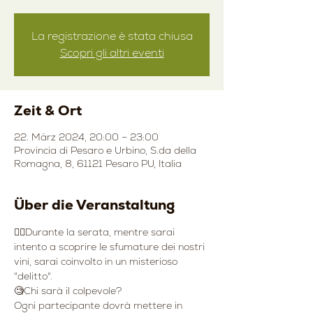
La registrazione è stata chiusa
Scopri gli altri eventi
Zeit & Ort
22. März 2024, 20:00 – 23:00
Provincia di Pesaro e Urbino, S.da della
Romagna, 8, 61121 Pesaro PU, Italia
Über die Veranstaltung
👉🏻Durante la serata, mentre sarai 
intento a scoprire le sfumature dei nostri 
vini, sarai coinvolto in un misterioso 
"delitto".
🧐Chi sarà il colpevole? 
Ogni partecipante dovrà mettere in 