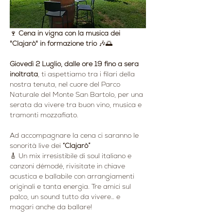
🍷 
Cena in vigna con la musica dei 
"Clajarò" in formazione trio
 🎶🌅
Giovedì 2 Luglio, dalle ore 19 fino a sera 
inoltrata
, ti aspettiamo tra i filari della 
nostra tenuta, nel cuore del Parco 
Naturale del Monte San Bartolo, per una 
serata da vivere tra buon vino, musica e 
tramonti mozzafiato.
Ad accompagnare la cena ci saranno le 
sonorità live dei 
“Clajarò”
🎸 Un mix irresistibile di soul italiano e 
canzoni démodé, rivisitate in chiave 
acustica e ballabile con arrangiamenti 
originali e tanta energia. Tre amici sul 
palco, un sound tutto da vivere… e 
magari anche da ballare!