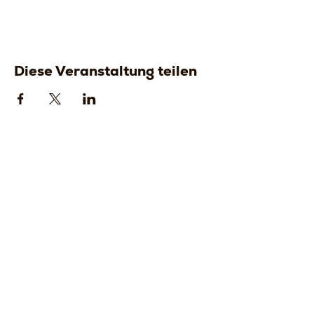
Diese Veranstaltung teilen
Strada della
Strada della
Romagna, 8 -
Romagna, 8 -
61121 Pesaro
61121 Pesaro
PU, Marken -
PU, Marken -