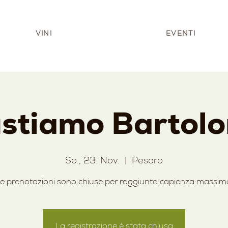
VINI
EVENTI
stiamo Bartol
So., 23. Nov.
  |  
Pesaro
e prenotazioni sono chiuse per raggiunta capienza massim
La registrazione è stata chiusa