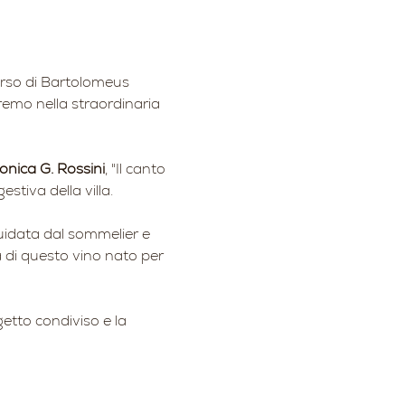
orso di Bartolomeus 
eremo nella straordinaria 
onica G. Rossini
, "Il canto 
stiva della villa.
uidata dal sommelier e 
à di questo vino nato per 
etto condiviso e la 