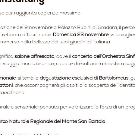
use per raggiunta capienza massima
azione del 9 novembre a Palazzo Rubini di Gradara, il perc
trettanto affascinante. 
Domenica 23 novembre
, vi accogli
immerso nella bellezza dei suoi giardini all’italiana.
nifico 
salone affrescato
, dove il 
concerto dell’Orchestra Sinf
n viaggio musicale unico, capace di esaltare l’atmosfera sugge
monaie
, si terrà la 
degustazione esclusiva di Bartolomeus
, g
attoni
, che accompagnerà gli ospiti alla scoperta dell’identit
raordinario.
rale e sensoriale, pensata per valorizzare la forza di un prog
rco Naturale Regionale del Monte San Bartolo
.