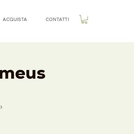
ACQUISTA
CONTATTI
omeus
a.