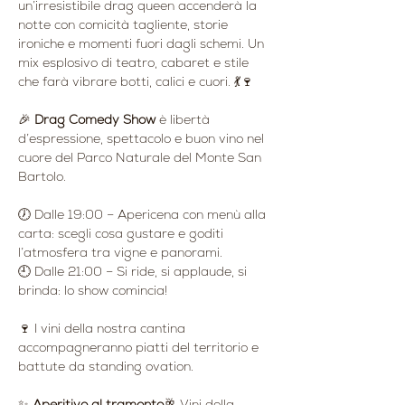
un’irresistibile drag queen accenderà la 
notte con comicità tagliente, storie 
ironiche e momenti fuori dagli schemi. Un 
mix esplosivo di teatro, cabaret e stile 
che farà vibrare botti, calici e cuori. 💃🍷
🎉 
Drag Comedy Show
 è libertà 
d’espressione, spettacolo e buon vino nel 
cuore del Parco Naturale del Monte San 
Bartolo.
🕖 Dalle 19:00 – Apericena con menù alla 
carta: scegli cosa gustare e goditi 
l’atmosfera tra vigne e panorami.
🕘 Dalle 21:00 – Si ride, si applaude, si 
brinda: lo show comincia!
🍷 I vini della nostra cantina 
accompagneranno piatti del territorio e 
battute da standing ovation.
✨ 
Aperitivo al tramonto
🥂 Vini della 