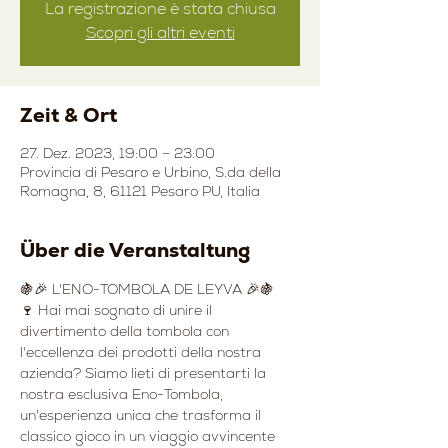
La registrazione è stata chiusa
Scopri gli altri eventi
Zeit & Ort
27. Dez. 2023, 19:00 – 23:00
Provincia di Pesaro e Urbino, S.da della
Romagna, 8, 61121 Pesaro PU, Italia
Über die Veranstaltung
🍇🎉 L'ENO-TOMBOLA DE LEYVA 🎉🍇
🍷 Hai mai sognato di unire il 
divertimento della tombola con 
l'eccellenza dei prodotti della nostra 
azienda? Siamo lieti di presentarti la 
nostra esclusiva Eno-Tombola, 
un'esperienza unica che trasforma il 
classico gioco in un viaggio avvincente 