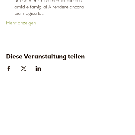
un'esperienza indimenticabile con 
amici e famiglia! A rendere ancora 
più magica la…
Mehr anzeigen
Diese Veranstaltung teilen
Strada della
Strada della