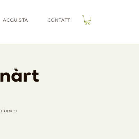
ACQUISTA
CONTATTI
onàrt
infonica