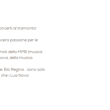
i nostri concerti al tramonto!
sincera passione per le 
isti della MPB (musica 
nova, della musica 
 Elis Regina... sono solo 
 e che i Lua Nova 