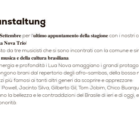
anstaltung
𝐭𝐞𝐦𝐛𝐫𝐞 per l'𝐮𝐥𝐭𝐢𝐦𝐨 𝐚𝐩𝐩𝐮𝐧𝐭𝐚𝐦𝐞𝐧𝐭𝐨 𝐝𝐞𝐥𝐥𝐚 𝐬𝐭𝐚𝐠𝐢𝐨𝐧𝐞 con 
𝐚 𝐍𝐨𝐯𝐚 𝐓𝐫𝐢𝐨!
 composto da tre musicisti che si sono incontrati con la comune e 
 𝐞 𝐝𝐞𝐥𝐥𝐚 𝐜𝐮𝐥𝐭𝐮𝐫𝐚 𝐛𝐫𝐚𝐬𝐢𝐥𝐢𝐚𝐧𝐚.
energia e profondità i Lua Nova omaggiano i grandi protagon
ongono brani dal repertorio degli afro-sambas, della bossa 
i più famosi ai tanti altri generi da scoprire e apprezzare.
owell, Jacinto Silva, Gilberto Gil, Tom Jobim, Chico Buarque,
o la bellezza e le contraddizioni del Brasile di ieri e di oggi,
onorità.