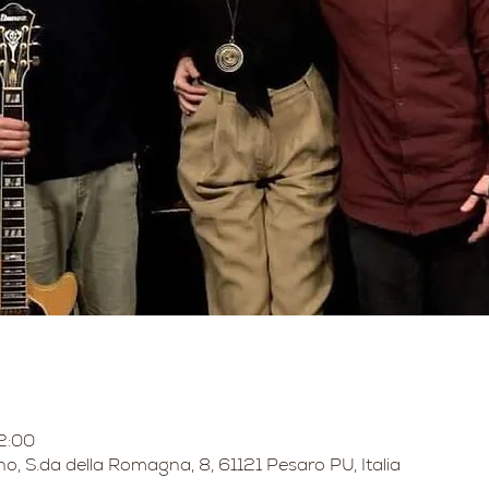
2:00
no, S.da della Romagna, 8, 61121 Pesaro PU, Italia