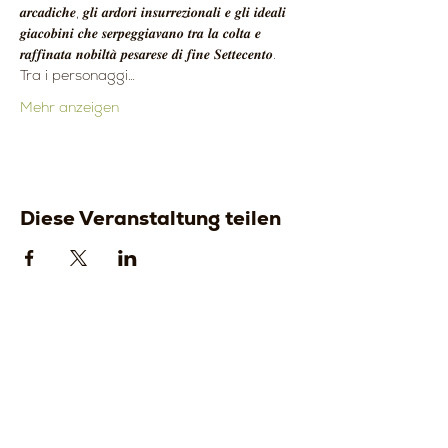
𝒂𝒓𝒄𝒂𝒅𝒊𝒄𝒉𝒆, 𝒈𝒍𝒊 𝒂𝒓𝒅𝒐𝒓𝒊 𝒊𝒏𝒔𝒖𝒓𝒓𝒆𝒛𝒊𝒐𝒏𝒂𝒍𝒊 𝒆 𝒈𝒍𝒊 𝒊𝒅𝒆𝒂𝒍𝒊 
𝒈𝒊𝒂𝒄𝒐𝒃𝒊𝒏𝒊 𝒄𝒉𝒆 𝒔𝒆𝒓𝒑𝒆𝒈𝒈𝒊𝒂𝒗𝒂𝒏𝒐 𝒕𝒓𝒂 𝒍𝒂 𝒄𝒐𝒍𝒕𝒂 𝒆 
𝒓𝒂𝒇𝒇𝒊𝒏𝒂𝒕𝒂 𝒏𝒐𝒃𝒊𝒍𝒕𝒂̀ 𝒑𝒆𝒔𝒂𝒓𝒆𝒔𝒆 𝒅𝒊 𝒇𝒊𝒏𝒆 𝑺𝒆𝒕𝒕𝒆𝒄𝒆𝒏𝒕𝒐.  
Tra i personaggi…
Mehr anzeigen
Diese Veranstaltung teilen