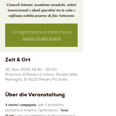
𝑪𝒆𝒏𝒂𝒄𝒐𝒍𝒊 𝒍𝒆𝒕𝒕𝒆𝒓𝒂𝒓𝒊, 𝒂𝒄𝒄𝒂𝒅𝒆𝒎𝒊𝒆 𝒂𝒓𝒄𝒂𝒅𝒊𝒄𝒉𝒆, 𝒂𝒓𝒅𝒐𝒓𝒊
𝒊𝒏𝒔𝒖𝒓𝒓𝒆𝒛𝒊𝒐𝒏𝒂𝒍𝒊 𝒆 𝒊𝒅𝒆𝒂𝒍𝒊 𝒈𝒊𝒂𝒄𝒐𝒃𝒊𝒏𝒊 𝒕𝒓𝒂 𝒍𝒂 𝒄𝒐𝒍𝒕𝒂 𝒆
𝒓𝒂𝒇𝒇𝒊𝒏𝒂𝒕𝒂 𝒏𝒐𝒃𝒊𝒍𝒕𝒂̀ 𝒑𝒆𝒔𝒂𝒓𝒆𝒔𝒆 𝒅𝒊 𝒇𝒊𝒏𝒆 𝑺𝒆𝒕𝒕𝒆𝒄𝒆𝒏𝒕𝒐
La registrazione è stata chiusa
Scopri gli altri eventi
Zeit & Ort
30. Nov. 2022, 18:30 – 20:00
Provincia di Pesaro e Urbino, Strada della
Romagna, 8, 61121 Pesaro PU, Italia
Über die Veranstaltung
𝑨 𝒕𝒆𝒏𝒆𝒓𝒄𝒊 𝒄𝒐𝒎𝒑𝒂𝒈𝒏𝒊𝒂  per il prossimo 
autunno e inverno, riprendono i “𝑺𝒐𝒓𝒔𝒊 
𝑫’𝒂𝒓𝒕𝒆”, con un calendario tutto nuovo ma 