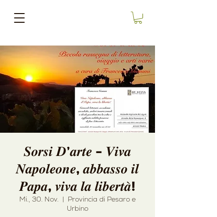
𝑺𝒐𝒓𝒔𝒊 𝑫’𝒂𝒓𝒕𝒆 - 𝑽𝒊𝒗𝒂
𝑵𝒂𝒑𝒐𝒍𝒆𝒐𝒏𝒆, 𝒂𝒃𝒃𝒂𝒔𝒔𝒐 𝒊𝒍
𝑷𝒂𝒑𝒂, 𝒗𝒊𝒗𝒂 𝒍𝒂 𝒍𝒊𝒃𝒆𝒓𝒕𝒂̀!
Mi., 30. Nov.
  |  
Provincia di Pesaro e
Urbino