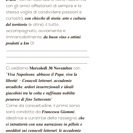
con gli amici affezionati di sempre e la 
stessa voglia di condividere passioni e 
curiosità, 𝒄𝒐𝒏 𝒄𝒉𝒊𝒄𝒄𝒉𝒆 𝒅𝒊 𝒔𝒕𝒐𝒓𝒊𝒂, 𝒂𝒓𝒕𝒆 𝒆 𝒄𝒖𝒍𝒕𝒖𝒓𝒂 
𝒅𝒆𝒍 𝒕𝒆𝒓𝒓𝒊𝒕𝒐𝒓𝒊𝒐 (e oltre), il tutto 
accompagnato, ovviamente e 
immancabilmente, 𝒅𝒂 𝒃𝒖𝒐𝒏 𝒗𝒊𝒏𝒐 𝒆 𝒐𝒕𝒕𝒊𝒎𝒊 
𝒑𝒓𝒐𝒅𝒐𝒕𝒕𝒊 𝒂 𝒌𝒎 0!
_______________________________________
________________________________________
_______________________________________
Ci vediamo 𝐌𝐞𝐫𝐜𝐨𝐥𝐞𝐝𝐢̀ 𝟑𝟎 𝐍𝐨𝐯𝐞𝐦𝐛𝐫𝐞 con 
"𝑽𝒊𝒗𝒂 𝑵𝒂𝒑𝒐𝒍𝒆𝒐𝒏𝒆, 𝒂𝒃𝒃𝒂𝒔𝒔𝒐 𝒊𝒍 𝑷𝒂𝒑𝒂, 𝒗𝒊𝒗𝒂 𝒍𝒂 
𝒍𝒊𝒃𝒆𝒓𝒕𝒂̀! - 𝑪𝒆𝒏𝒂𝒄𝒐𝒍𝒊 𝒍𝒆𝒕𝒕𝒆𝒓𝒂𝒓𝒊, 𝒂𝒄𝒄𝒂𝒅𝒆𝒎𝒊𝒆 
𝒂𝒓𝒄𝒂𝒅𝒊𝒄𝒉𝒆, 𝒂𝒓𝒅𝒐𝒓𝒊 𝒊𝒏𝒔𝒖𝒓𝒓𝒆𝒛𝒊𝒐𝒏𝒂𝒍𝒊 𝒆 𝒊𝒅𝒆𝒂𝒍𝒊 
𝒈𝒊𝒂𝒄𝒐𝒃𝒊𝒏𝒊 𝒕𝒓𝒂 𝒍𝒂 𝒄𝒐𝒍𝒕𝒂 𝒆 𝒓𝒂𝒇𝒇𝒊𝒏𝒂𝒕𝒂 𝒏𝒐𝒃𝒊𝒍𝒕𝒂̀ 
𝒑𝒆𝒔𝒂𝒓𝒆𝒔𝒆 𝒅𝒊 𝒇𝒊𝒏𝒆 𝑺𝒆𝒕𝒕𝒆𝒄𝒆𝒏𝒕𝒐"
Come da consuetudine, il primo sorso 
sarà condotto da 𝑭𝒓𝒂𝒏𝒄𝒆𝒔𝒄𝒂 𝑮𝒊𝒐𝒎𝒎𝒊, 
ideatrice e curatrice della rassegna, 𝒄𝒉𝒆 
𝒄𝒊 𝒊𝒏𝒕𝒓𝒂𝒕𝒕𝒆𝒓𝒓𝒂̀ 𝒄𝒐𝒏 𝒖𝒏𝒂 𝒏𝒂𝒓𝒓𝒂𝒛𝒊𝒐𝒏𝒆 𝒊𝒏 𝒑𝒊𝒍𝒍𝒐𝒍𝒆 𝒆 
𝒂𝒏𝒆𝒅𝒅𝒐𝒕𝒊 𝒔𝒖𝒊 𝒄𝒆𝒏𝒂𝒄𝒐𝒍𝒊 𝒍𝒆𝒕𝒕𝒆𝒓𝒂𝒓𝒊, 𝒍𝒆 𝒂𝒄𝒄𝒂𝒅𝒆𝒎𝒊𝒆 