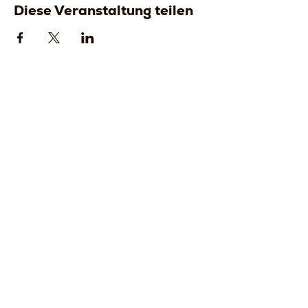
Diese Veranstaltung teilen
Strada della
Strada della
Romagna, 8 -
Romagna, 8 -
61121 Pesaro
61121 Pesaro
PU, Marken -
PU, Marken -
Italien
Italien
CF
CF
LVEDVD84L17
LVEDVD84L17G