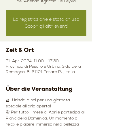
dell'Azienda Agricola De Leyva
La registrazione è stata chiusa
Scopri gli altri eventi
Zeit & Ort
21. Apr. 2024, 11:00 – 17:30
Provincia di Pesaro e Urbino, S.da della
Romagna, 8, 61121 Pesaro PU, Italia
Über die Veranstaltung
🧺  Unisciti a noi per una giornata 
speciale all'aria aperta! 
🌸 Per tutto il mese di Aprile partecipa al 
Picnic della Domenica. Un momento di 
relax e piacere immerso nella bellezza 