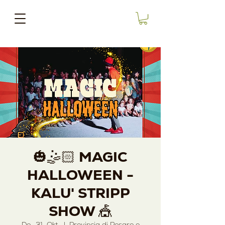
🎃🤹🏻 MAGIC
HALLOWEEN -
KALU' STRIPP
SHOW 🎪
Do., 31. Okt.
  |  
Provincia di Pesaro e