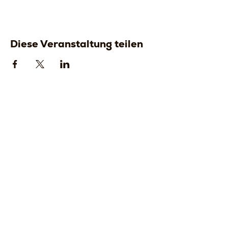
Diese Veranstaltung teilen
Strada della
Strada della
Romagna, 8 -
Romagna, 8 -
61121 Pesaro
61121 Pesaro
PU, Marken -
PU, Marken -
Italien
Italien