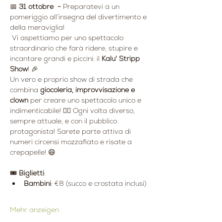
📅 
31 ottobre  - 
Preparatevi a un 
pomeriggio all’insegna del divertimento e 
della meraviglia!
 Vi aspettiamo per uno spettacolo 
straordinario che farà ridere, stupire e 
incantare grandi e piccini: il 
Kalu' Stripp 
Show
! 🎉
Un vero e proprio show di strada che 
combina 
giocoleria, improvvisazione e 
clown
 per creare uno spettacolo unico e 
indimenticabile! 🤹‍♂️ Ogni volta diverso, 
sempre attuale, e con il pubblico 
protagonista! Sarete parte attiva di 
numeri circensi mozzafiato e risate a 
crepapelle! 😄
🎟️ 
Biglietti
:
Bambini
: €8 (succo e crostata inclusi)
Mehr anzeigen