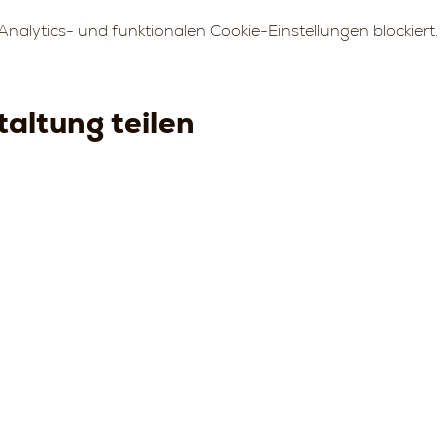
alytics- und funktionalen Cookie-Einstellungen blockiert.
altung teilen
Strada della
Strada
Strada della
Str