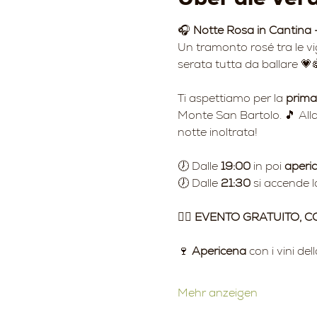
🎧 
Notte Rosa in Cantina 
Un tramonto rosé tra le vi
serata tutta da ballare 💗
Ti aspettiamo per la 
prima
Monte San Bartolo. 🎵 Alla
notte inoltrata!
🕖 Dalle 
19:00
 in poi 
aperic
🕖 Dalle 
21:30
 si accende la
👉🏻 
EVENTO GRATUITO, 
🍷 
Apericena
 con i vini del
Mehr anzeigen