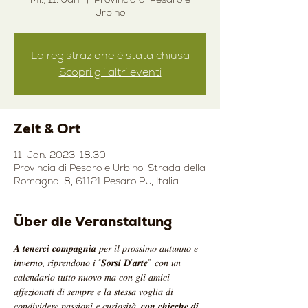
Urbino
La registrazione è stata chiusa
Scopri gli altri eventi
Zeit & Ort
11. Jan. 2023, 18:30
Provincia di Pesaro e Urbino, Strada della
Romagna, 8, 61121 Pesaro PU, Italia
Über die Veranstaltung
𝑨 𝒕𝒆𝒏𝒆𝒓𝒄𝒊 𝒄𝒐𝒎𝒑𝒂𝒈𝒏𝒊𝒂 𝑝𝑒𝑟 𝑖𝑙 𝑝𝑟𝑜𝑠𝑠𝑖𝑚𝑜 𝑎𝑢𝑡𝑢𝑛𝑛𝑜 𝑒 
𝑖𝑛𝑣𝑒𝑟𝑛𝑜, 𝑟𝑖𝑝𝑟𝑒𝑛𝑑𝑜𝑛𝑜 𝑖 “𝑺𝒐𝒓𝒔𝒊 𝑫’𝒂𝒓𝒕𝒆”, 𝑐𝑜𝑛 𝑢𝑛 
𝑐𝑎𝑙𝑒𝑛𝑑𝑎𝑟𝑖𝑜 𝑡𝑢𝑡𝑡𝑜 𝑛𝑢𝑜𝑣𝑜 𝑚𝑎 𝑐𝑜𝑛 𝑔𝑙𝑖 𝑎𝑚𝑖𝑐𝑖 
𝑎𝑓𝑓𝑒𝑧𝑖𝑜𝑛𝑎𝑡𝑖 𝑑𝑖 𝑠𝑒𝑚𝑝𝑟𝑒 𝑒 𝑙𝑎 𝑠𝑡𝑒𝑠𝑠𝑎 𝑣𝑜𝑔𝑙𝑖𝑎 𝑑𝑖 
𝑐𝑜𝑛𝑑𝑖𝑣𝑖𝑑𝑒𝑟𝑒 𝑝𝑎𝑠𝑠𝑖𝑜𝑛𝑖 𝑒 𝑐𝑢𝑟𝑖𝑜𝑠𝑖𝑡𝑎̀, 𝒄𝒐𝒏 𝒄𝒉𝒊𝒄𝒄𝒉𝒆 𝒅𝒊 