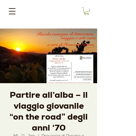
Partire all’alba – il
viaggio giovanile
“on the road” degli
anni ‘70
Mi., 11. Jan.
  |  
Provincia di Pesaro e