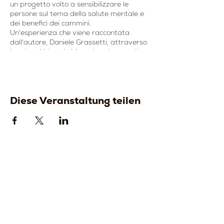
un progetto volto a sensibilizzare le
persone sul tema della salute mentale e
dei benefici dei cammini.
Un'esperienza che viene raccontata
dall'autore, Daniele Grassetti, attraverso
i suoi occhi, i suoi video e i suoi racconti.
🥂Durante la serata, verrà proposta una
cena conviviale con il nostro vino e un
tagliere di salumi e formaggi del
territorio
Diese Veranstaltung teilen
📓Menù fisso 15 euro 👇
- Tagliere di salumi e formaggi del
territorio accompagnato da pane e
focaccia
- Acqua
📓Menù fisso 20 euro 👇
- Tagliere di salumi e formaggi del
territorio accompagnato da pane e
focaccia
- Acqua
Strada della
Strada della
- Calice di vino