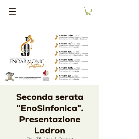
Seconda serata
"EnoSinfonica".
Presentazione
Ladron
Do., 28. Nov.
  |  
Pesaro