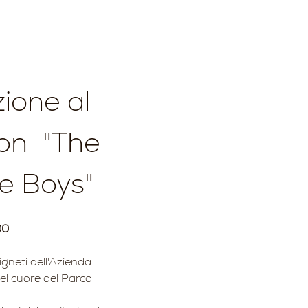
ione al 
n  "The 
e Boys"
00
igneti dell'Azienda 
l cuore del Parco 