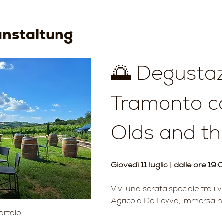
anstaltung
🌅 Degustaz
Tramonto co
Olds and th
Giovedì 11 luglio | dalle ore 19:
Vivi una serata speciale tra i v
Agricola De Leyva, immersa ne
rtolo.