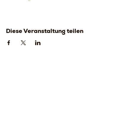
Diese Veranstaltung teilen
Strada della
Strada della
Romagna, 8 -
Romagna, 8 -
61121 Pesaro
61121 Pesaro
PU, Marken -
PU, Marken -