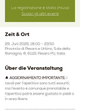
La registrazione è stata chiusa
Scopri gli altri eventi
Zeit & Ort
29. Juni 2025, 18:00 – 23:50
Provincia di Pesaro e Urbino, S.da della
Romagna, 8, 61121 Pesaro PU, Italia
Über die Veranstaltung
🔔 
AGGIORNAMENTO IMPORTANTE:
 I 
tavoli per l’aperitivo sono tutti esauriti, 
ma l’evento è comunque prenotabile e 
l'aperitivo potrà essere gustato in piedi o 
in area libera.
----------------------------------------