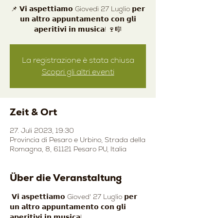
📌 𝗩𝗶 𝗮𝘀𝗽𝗲𝘁𝘁𝗶𝗮𝗺𝗼 Giovedì 27 Luglio 𝗽𝗲𝗿
𝘂𝗻 𝗮𝗹𝘁𝗿𝗼 𝗮𝗽𝗽𝘂𝗻𝘁𝗮𝗺𝗲𝗻𝘁𝗼 𝗰𝗼𝗻 𝗴𝗹𝗶
La registrazione è stata chiusa
Scopri gli altri eventi
Zeit & Ort
27. Juli 2023, 19:30
Provincia di Pesaro e Urbino, Strada della
Romagna, 8, 61121 Pesaro PU, Italia
Über die Veranstaltung
 𝗩𝗶 𝗮𝘀𝗽𝗲𝘁𝘁𝗶𝗮𝗺𝗼 Gioved' 27 Luglio 𝗽𝗲𝗿 
𝘂𝗻 𝗮𝗹𝘁𝗿𝗼 𝗮𝗽𝗽𝘂𝗻𝘁𝗮𝗺𝗲𝗻𝘁𝗼 𝗰𝗼𝗻 𝗴𝗹𝗶 
𝗮𝗽𝗲𝗿𝗶𝘁𝗶𝘃𝗶 𝗶𝗻 𝗺𝘂𝘀𝗶𝗰𝗮! 