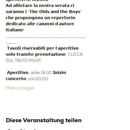
𝗔𝗱 𝗮𝗹𝗹𝗶𝗲𝘁𝗮𝗿𝗲 𝗹𝗮 𝗻𝗼𝘀𝘁𝗿𝗮 𝘀𝗲𝗿𝗮𝘁𝗮 𝗰𝗶 
𝘀𝗮𝗿𝗮𝗻𝗻𝗼 𝗶 "𝗧𝗵𝗲 𝗢𝗹𝗱𝘀 𝗮𝗻𝗱 𝘁𝗵𝗲 𝗕𝗼𝘆𝘀" 
𝗰𝗵𝗲 𝗽𝗿𝗼𝗽𝗼𝗻𝗴𝗼𝗻𝗼 𝘂𝗻 𝗿𝗲𝗽𝗲𝗿𝘁𝗼𝗿𝗶𝗼 
𝗱𝗲𝗱𝗶𝗰𝗮𝘁𝗼 𝗮𝗹𝗹𝗲 𝗰𝗮𝗻𝘇𝗼𝗻𝗶 𝗱'𝗮𝘂𝘁𝗼𝗿𝗲 
𝗶𝘁𝗮𝗹𝗶𝗮𝗻𝗲!
_______________________________________
_____
 𝗧𝗮𝘃𝗼𝗹𝗶 𝗿𝗶𝘀𝗲𝗿𝘃𝗮𝗯𝗶𝗹𝗶 𝗽𝗲𝗿 𝗹'𝗮𝗽𝗲𝗿𝗶𝘁𝗶𝘃𝗼 
𝘀𝗼𝗹𝗼 𝘁𝗿𝗮𝗺𝗶𝘁𝗲 𝗽𝗿𝗲𝗻𝗼𝘁𝗮𝘇𝗶𝗼𝗻𝗲, CLICCA 
SUL TASTO RSVP!
.
 𝗔𝗽𝗲𝗿𝗶𝘁𝗶𝘃𝗼: dalle 18.30 𝗜𝗻𝗶𝘇𝗶𝗼 
𝗰𝗼𝗻𝗰𝗲𝗿𝘁𝗼: ore 20.00 
Mehr anzeigen
Diese Veranstaltung teilen