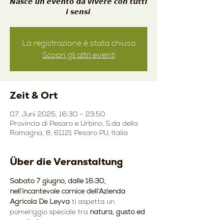
𝙉𝙖𝙨𝙘𝙚 𝙪𝙣 𝙚𝙫𝙚𝙣𝙩𝙤 𝙙𝙖 𝙫𝙞𝙫𝙚𝙧𝙚 𝙘𝙤𝙣 𝙩𝙪𝙩𝙩𝙞
𝙞 𝙨𝙚𝙣𝙨𝙞.
La registrazione è stata chiusa
Scopri gli altri eventi
Zeit & Ort
07. Juni 2025, 16:30 – 23:50
Provincia di Pesaro e Urbino, S.da della
Romagna, 8, 61121 Pesaro PU, Italia
Über die Veranstaltung
Sabato 7 giugno, dalle 16:30, 
nell’incantevole cornice dell’Azienda 
Agricola De Leyva 
ti aspetta un 
pomeriggio speciale tra 
natura, gusto ed 