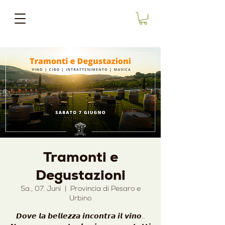
Tramonti e
Degustazioni
Sa., 07. Juni
  |  
Provincia di Pesaro e
Urbino
𝘿𝙤𝙫𝙚 𝙡𝙖 𝙗𝙚𝙡𝙡𝙚𝙯𝙯𝙖 𝙞𝙣𝙘𝙤𝙣𝙩𝙧𝙖 𝙞𝙡 𝙫𝙞𝙣𝙤…