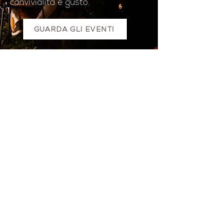
convivialità e gusto.
GUARDA GLI EVENTI
Strada della
Strada della
Romagna, 8 -
Romagna, 8 -
61121 Pesaro
61121 Pesaro
PU, Marken -
PU, Marken -
Italien
Italien
CF
CF
LVEDVD84L17
LVEDVD84L17G