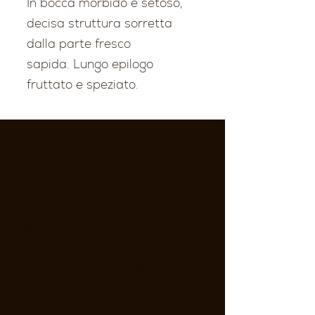
In bocca morbido e setoso,
decisa struttura sorretta
dalla parte fresco
sapida. Lungo epilogo
fruttato e speziato.
Vigneto:
Boncio
Titolo alcolometrico
: 14,5%
Resa:
70 q.li/ha
Bottiglie:
2.000
Vitigno
: quattro varietà clonali
di Sangiovese
Vendemmia
: fine settembre,
raccolta parcellizzata e
vinificazioni separate.