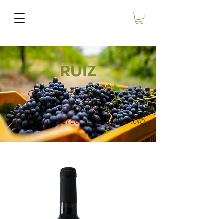
RUIZ
Colli Pesaresi Sangiovese
riserva D.O.C.
Sottozona Parco del San Bartolo