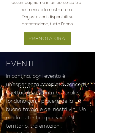
accompagniamo in un percorso tra i
nostri vini e la nostra terra.
Degustazioni disponibili su
prenotazione, tutto l’anno.
PRENOTA ORA
EVENTI
In cantina, ogni evento è
un’esperienza completa: concerti,
spettacoli e incontri culturali si
fondono con il piacere della
buona tavola e dei nostri vini. Un
modo autentico per vivere il
territorio, tra emozioni,