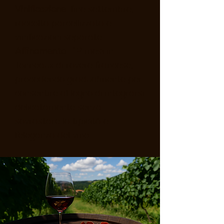
Vinificazione
: fine settembre,
raccolta parcellizzata e
vinificazioni separate.
Affinamento
: 12 mesi in
Tonneaux di rovere francese,
procedendo gradualmente per
consentire al legno di integrarsi
delicatamente senza
sovrastare la tipicità e
l’eleganza del vino.