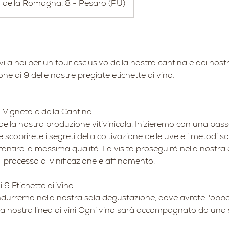
 della Romagna, 8 - Pesaro (PU)
vi a noi per un tour esclusivo della nostra cantina e dei nostri
e di 9 delle nostre pregiate etichette di vino.
l Vigneto e della Cantina
 della nostra produzione vitivinicola. Inizieremo con una pass
e scoprirete i segreti della coltivazione delle uve e i metodi so
ntire la massima qualità. La visita proseguirà nella nostra
il processo di vinificazione e affinamento.
 9 Etichette di Vino
ondurremo nella nostra sala degustazione, dove avrete l'oppo
la nostra linea di vini Ogni vino sarà accompagnato da una