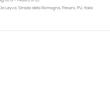
De Leyva, Strada della Romagna, Pesaro, PU, Italia
Strada della
Strada
Strada della
Str
Romagna, 8 -
della
Romagna, 8 -
Rom
a
61121 Pesaro
Romagn
61121 Pesaro
61121