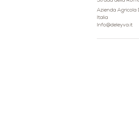
Azienda Agricola 
Italia
Info@deleyva.it
Strada
della
Romagn