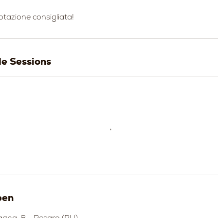
notazione consigliata!
e Sessions
ben
gna, 8 - Pesaro (PU)