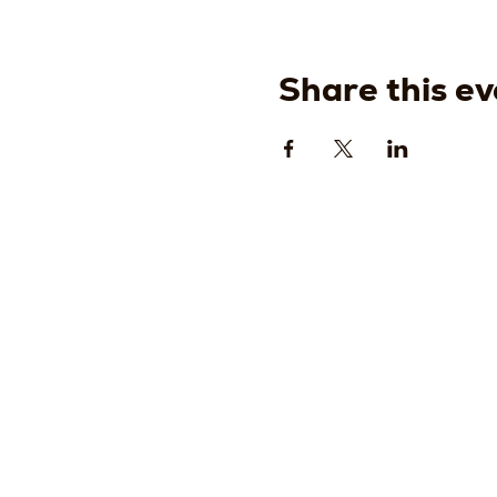
Share this ev
Strada
della
Romagn