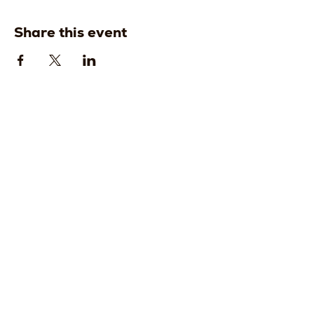
Share this event
Strada della
Strada della
Romagna, 8 -
Romagna, 8 -
61121 Pesaro
61121 Pesaro
PU, Marche -
PU, Marche -
Italy
Italy
CF
CF