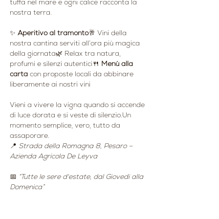
tuffa nel mare e ogni calice racconta la 
nostra terra.
✨ 
Aperitivo al tramonto
🥂 Vini della 
nostra cantina serviti all’ora più magica 
della giornata🌿 Relax tra natura, 
profumi e silenzi autentici🍴 
Menù alla 
carta
 con proposte locali da abbinare 
liberamente ai nostri vini
Vieni a vivere la vigna quando si accende 
di luce dorata e si veste di silenzio.Un 
momento semplice, vero, tutto da 
assaporare.
📍 
Strada della Romagna 8, Pesaro – 
Azienda Agricola De Leyva
📅 
“Tutte le sere d'estate, dal Giovedi alla 
Domenica”