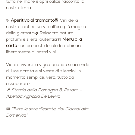
tuffa nel mare e ogni calice racconta la 
nostra terra.
✨ 
Aperitivo al tramonto
🥂 Vini della 
nostra cantina serviti all’ora più magica 
della giornata🌿 Relax tra natura, 
profumi e silenzi autentici🍴 
Menù alla 
carta
 con proposte locali da abbinare 
liberamente ai nostri vini
Vieni a vivere la vigna quando si accende 
di luce dorata e si veste di silenzio.Un 
momento semplice, vero, tutto da 
assaporare.
📍 
Strada della Romagna 8, Pesaro – 
Azienda Agricola De Leyva
📅 
“Tutte le sere d'estate, dal Giovedi alla 
Domenica”