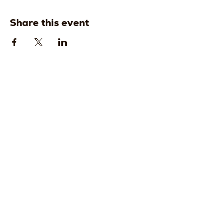
Share this event
Strada della
Strada della
Romagna, 8 -
Romagna, 8 -
61121 Pesaro
61121 Pesaro
PU, Marche -
PU, Marche -
Italy
Italy
CF
CF