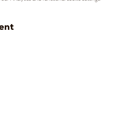
ent
Strada della
Strada
Strada della
Str
Romagna, 8 -
della
Romagna, 8 -
Rom
a
61121 Pesaro
Romagn
61121 Pesaro
61121