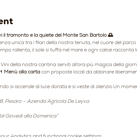
ent
vi il tramonto e la quiete del Monte San Bartolo 🌅
ienza unica tra i filari della nostra tenuta, nel cuore del par
mpo rallenta, il sole si tuffa nel mare e ogni calice racconta l
 Vini della nostra cantina serviti all’ora più magica della gior
 
Menù alla carta
 con proposte locali da abbinare liberament
ando si accende di luce dorata e si veste di silenzio.Un momen
8, Pesaro – Azienda Agricola De Leyva
 dal Giovedi alla Domenica”
ur Analytics and functional cookie settings.