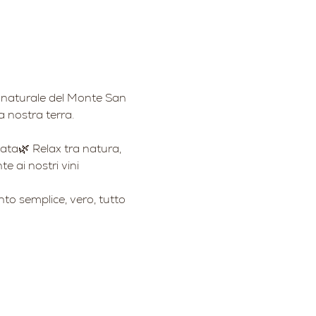
co naturale del Monte San 
a nostra terra.
nata🌿 Relax tra natura, 
e ai nostri vini
to semplice, vero, tutto 