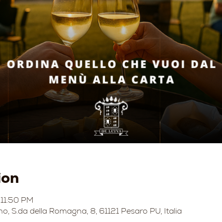
ion
 11:50 PM
no, S.da della Romagna, 8, 61121 Pesaro PU, Italia