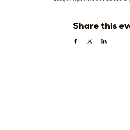
Share this ev
Strada
della
Romagn