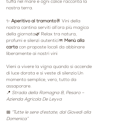
tuffa nel mare e ogni calice racconta la 
nostra terra.
✨ 
Aperitivo al tramonto
🥂 Vini della 
nostra cantina serviti all’ora più magica 
della giornata🌿 Relax tra natura, 
profumi e silenzi autentici🍴 
Menù alla 
carta
 con proposte locali da abbinare 
liberamente ai nostri vini
Vieni a vivere la vigna quando si accende 
di luce dorata e si veste di silenzio.Un 
momento semplice, vero, tutto da 
assaporare.
📍 
Strada della Romagna 8, Pesaro – 
Azienda Agricola De Leyva
📅 
“Tutte le sere d'estate, dal Giovedi alla 
Domenica”