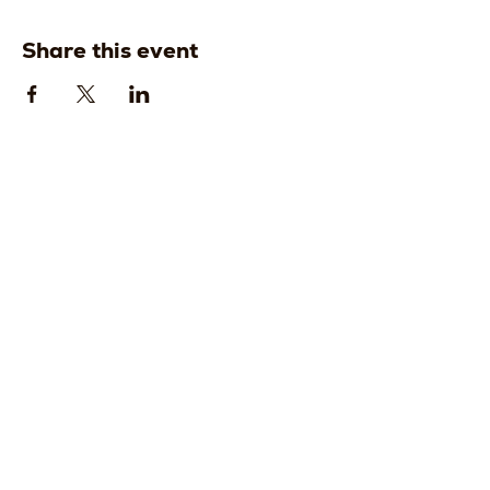
Share this event
Strada della
Strada della
Romagna, 8 -
Romagna, 8 -
61121 Pesaro
61121 Pesaro
PU, Marche -
PU, Marche -
Italy
Italy
CF
CF