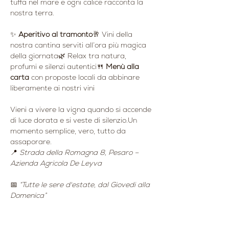
tuffa nel mare e ogni calice racconta la 
nostra terra.
✨ 
Aperitivo al tramonto
🥂 Vini della 
nostra cantina serviti all’ora più magica 
della giornata🌿 Relax tra natura, 
profumi e silenzi autentici🍴 
Menù alla 
carta
 con proposte locali da abbinare 
liberamente ai nostri vini
Vieni a vivere la vigna quando si accende 
di luce dorata e si veste di silenzio.Un 
momento semplice, vero, tutto da 
assaporare.
📍 
Strada della Romagna 8, Pesaro – 
Azienda Agricola De Leyva
📅 
“Tutte le sere d'estate, dal Giovedi alla 
Domenica”