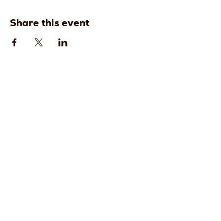
Share this event
Strada della
Strada della
Romagna, 8 -
Romagna, 8 -
61121 Pesaro
61121 Pesaro
PU, Marche -
PU, Marche -
Italy
Italy
CF
CF