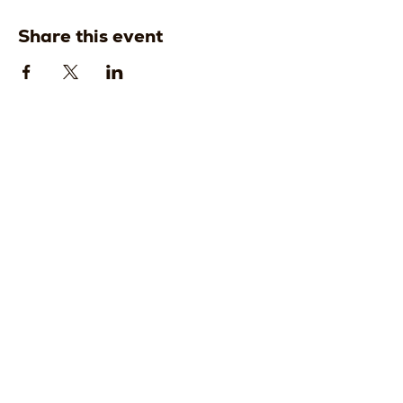
Share this event
Strada della
Strada della
Romagna, 8 -
Romagna, 8 -
61121 Pesaro
61121 Pesaro
PU, Marche -
PU, Marche -
Italy
Italy
CF
CF