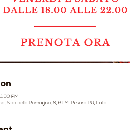
ion
11:00 PM
no, S.da della Romagna, 8, 61121 Pesaro PU, Italia
ent