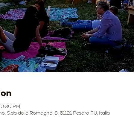
ion
 10:30 PM
no, S.da della Romagna, 8, 61121 Pesaro PU, Italia