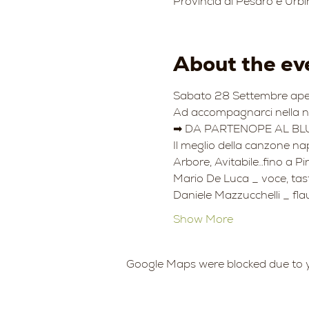
Provincia di Pesaro e Urbi
About the ev
Sabato 28 Settembre aperi
Ad accompagnarci nella no
➡ DA PARTENOPE AL BL
Il meglio della canzone na
Arbore, Avitabile…fino a Pi
Mario De Luca _ voce, tast
Daniele Mazzucchelli _ fla
Show More
Google Maps were blocked due to yo