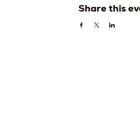
Share this ev
Strada
della
Romagn
, 8 -
61121