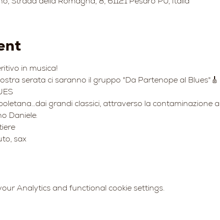
no, Strada della Romagna, 8, 61121 Pesaro PU, Italia
ent
tivo in musica!
stra serata ci saranno il gruppo "Da Partenope al Blues"🎸
UES 
poletana…dai grandi classici, attraverso la contaminazione 
no Daniele.
iere 
uto, sax
ur Analytics and functional cookie settings.