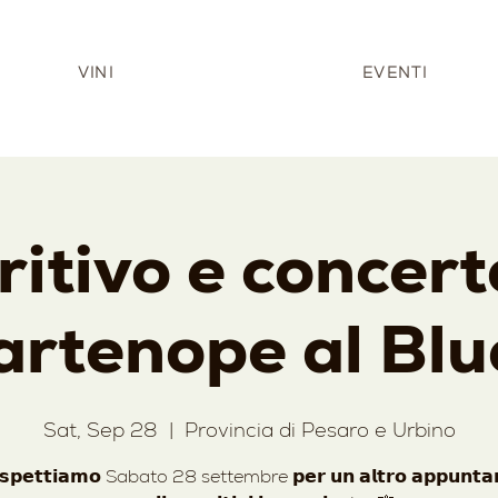
VINI
EVENTI
itivo e concer
artenope al Blu
Sat, Sep 28
  |  
Provincia di Pesaro e Urbino
𝘀𝗽𝗲𝘁𝘁𝗶𝗮𝗺𝗼 Sabato 28 settembre 𝗽𝗲𝗿 𝘂𝗻 𝗮𝗹𝘁𝗿𝗼 𝗮𝗽𝗽𝘂𝗻𝘁𝗮