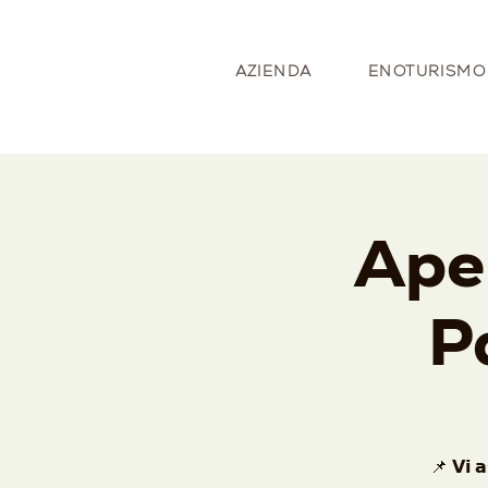
AZIENDA
ENOTURISMO
Aper
P
📌 𝗩𝗶 