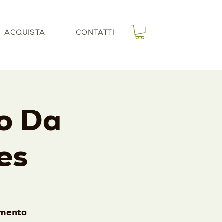
ACQUISTA
CONTATTI
to Da
es
𝗺𝗲𝗻𝘁𝗼