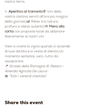
nostra terra.
✨ 
Aperitivo al tramonto
🥂 Vini della 
nostra cantina serviti all’ora più magica 
della giornata🌿 Relax tra natura, 
profumi e silenzi autentici🍴 
Menù alla 
carta
 con proposte locali da abbinare 
liberamente ai nostri vini
Vieni a vivere la vigna quando si accende 
di luce dorata e si veste di silenzio.Un 
momento semplice, vero, tutto da 
assaporare.
📍 
Strada della Romagna 8, Pesaro – 
Azienda Agricola De Leyva
📅 
“Tutti i venerdì d’estate”
Share this event