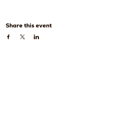
Share this event
Strada della
Strada della
Romagna, 8 -
Romagna, 8 -
61121 Pesaro
61121 Pesaro
PU, Marche -
PU, Marche -
Italy
Italy